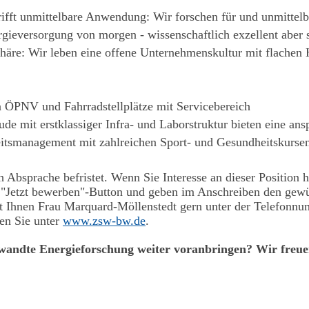
rifft unmittelbare Anwendung: Wir forschen für und unmittelb
rgieversorgung von morgen - wissenschaftlich exzellent aber 
häre: Wir leben eine offene Unternehmenskultur mit flachen 
 ÖPNV und Fahrradstellplätze mit Servicebereich
ude mit erstklassiger Infra- und Laborstruktur bieten eine a
itsmanagement mit zahlreichen Sport- und Gesundheitskursen
ch Absprache befristet. Wenn Sie Interesse an dieser Position
en "Jetzt bewerben"-Button und geben im Anschreiben den gew
et Ihnen Frau Marquard-Möllenstedt gern unter der Telefonn
ten Sie unter
www.zsw-bw.de
.
wandte Energieforschung weiter voranbringen? Wir freue