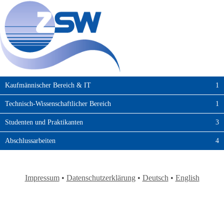
Kaufmännischer Bereich & IT
1
Technisch-Wissenschaftlicher Bereich
1
Studenten und Praktikanten
3
Abschlussarbeiten
4
Impressum
•
Datenschutzerklärung
•
Deutsch
•
English